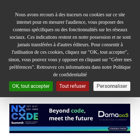
Panneau de gestion des cookies
Nous avons recours à des traceurs ou cookies sur ce site
internet pour en mesurer l'audience, vous proposer des
contenus spécifiques ou des fonctionnalités sur les réseaux
sociaux. Ces indications restent en notre possession et ne sont
jamais transférées à d'autres éditeurs. Pour consentir à
Retour sur le NoCode
l'utilisation de ces cookies, cliquez sur "OK, tout accepter",
Summit 2024 : DAMAaaS
sinon, vous pouvez vous y opposer en cliquant sur "Gérer mes
préférences". Retrouvez ces informations dans notre Politique
à l’avant-garde de
de confidentialité
l’innovation NoCode
OK, tout accepter
Tout refuser
Personnaliser