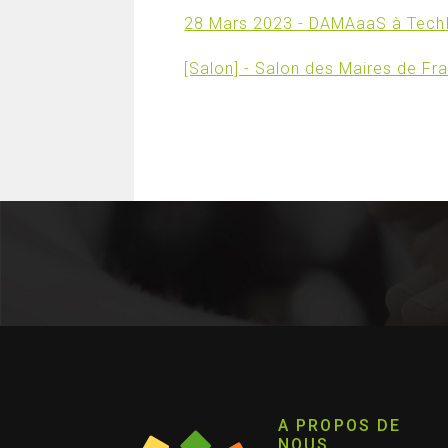
28 Mars 2023 - DAMAaaS à Tech
[Salon] - Salon des Maires de Fra
A PROPOS DE
NOUS