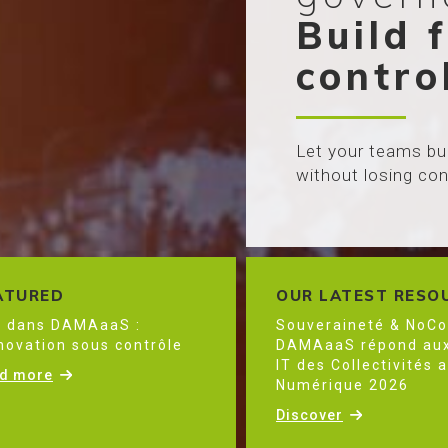
Build 
contro
Let your teams bu
without losing con
ATURED
OUR LATEST RESO
A dans DAMAaaS :
Souveraineté & NoCo
nnovation sous contrôle
DAMAaaS répond aux
IT des Collectivités 
d more
Numérique 2026
Discover