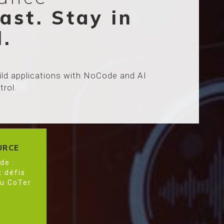
fast. Stay in
l.
ild applications with NoCode and AI
trol.
URCE
de :
 défis
au CoTer