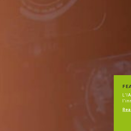
FE
L’I
l’i
Rea