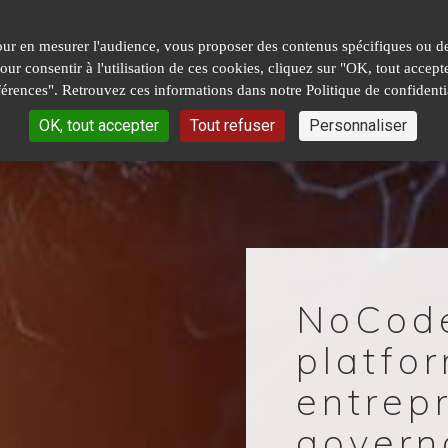
our en mesurer l'audience, vous proposer des contenus spécifiques ou des
 Pour consentir à l'utilisation de ces cookies, cliquez sur "OK, tout acc
férences". Retrouvez ces informations dans notre Politique de confidentia
OK, tout accepter
Tout refuser
Personnaliser
NoCode
platfo
entrep
govern