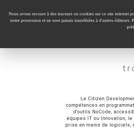
Panneau de gestion des cookies
Nous avons recours à des traceurs ou cookies sur ce site internet p
notre possession et ne sont jamais transférées à d'autres éditeurs.
pré
t
Le
Citizen
Development
compétences en programmation
d’outils NoCode, accessib
équipes IT ou Innovation, le
prise en mains de
logiciels
,