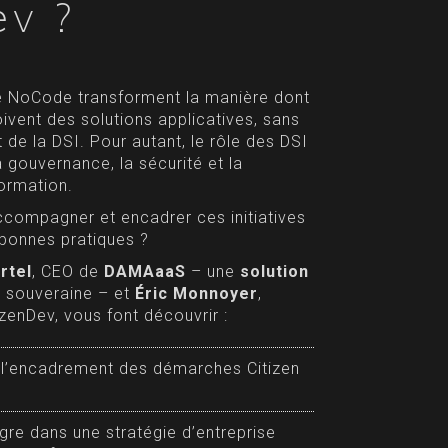
ev ?
le NoCode transforment la manière dont
ivent des solutions applicatives, sans
e la DSI. Pour autant, le rôle des DSI
a gouvernance, la sécurité et la
ormation.
compagner et encadrer ces initiatives
 bonnes pratiques ?
rtel
, CEO de
DAMAaaS
– une
solution
et souveraine – et
Éric Monnoyer
,
tizenDev, vous font découvrir :
s l’encadrement des démarches Citizen
e dans une stratégie d’entreprise