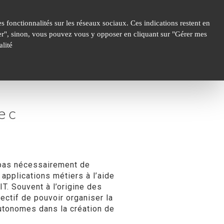
 fonctionnalités sur les réseaux sociaux. Ces indications restent en
epter", sinon, vous pouvez vous y opposer en cliquant sur "Gérer mes
lité
ec
 pas nécessairement de
applications métiers à l’aide
IT. S
ouvent à l’origine des
ectif de pouvoir organiser la
 autonomes dans la
création
de