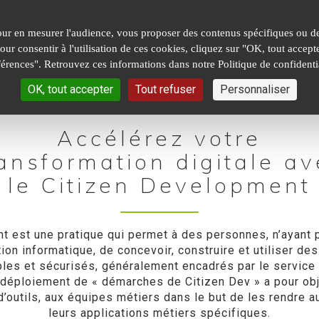
our en mesurer l'audience, vous proposer des contenus spécifiques ou des
 Pour consentir à l'utilisation de ces cookies, cliquez sur "OK, tout acc
férences". Retrouvez ces informations dans notre Politique de confidentia
OK, tout accepter
Tout refuser
Personnaliser
Accélérez votre
ransformation digitale av
le Citizen Development
 est une pratique qui permet à des personnes, n’ayant
 informatique, de concevoir, construire et utiliser des 
les et sécurisés, généralement encadrés par le service 
 déploiement de « démarches de Citizen Dev » a pour obj
 d’outils, aux équipes métiers dans le but de les rendre
leurs applications métiers spécifiques.