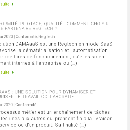
a suite
ORMITÉ, PILOTAGE, QUALITÉ : COMMENT CHOISIR
E PARTENAIRE REGTECH ?
ai 2020
|
Conformité
,
RegTech
olution DAMAaaS est une Regtech en mode SaaS
favorise la dématérialisation et l’automatisation
procédures de fonctionnement, qu’elles soient
ment internes à l’entreprise ou (…)
a suite
AAS : UNE SOLUTION POUR DYNAMISER ET
RISER LE TRAVAIL COLLABORATIF
vr 2020
|
Conformité
rocessus métier est un enchaînement de tâches
 les unes aux autres qui prennent fin à la livraison
service ou d’un produit. Sa finalité (…)