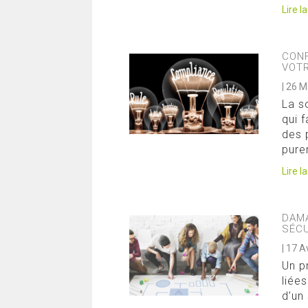
Lire l
CONF
VOTR
|
26 M
La s
qui 
des 
pure
Lire l
DAMA
SÉCU
|
17 A
Un p
liées
d’un 