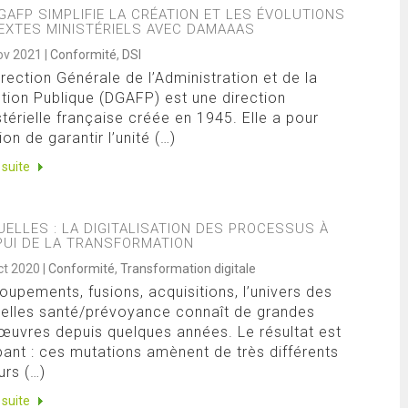
GAFP SIMPLIFIE LA CRÉATION ET LES ÉVOLUTIONS
EXTES MINISTÉRIELS AVEC DAMAAAS
ov 2021
|
Conformité
,
DSI
irection Générale de l’Administration et de la
tion Publique (DGAFP) est une direction
stérielle française créée en 1945. Elle a pour
on de garantir l’unité (…)
a suite
ELLES : LA DIGITALISATION DES PROCESSUS À
PUI DE LA TRANSFORMATION
ct 2020
|
Conformité
,
Transformation digitale
oupements, fusions, acquisitions, l’univers des
elles santé/prévoyance connaît de grandes
uvres depuis quelques années. Le résultat est
pant : ces mutations amènent de très différents
urs (…)
a suite