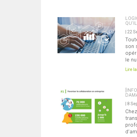
LOGI
QU’I
|
22 S
Tout
son 
opér
le n
Lire l
[INF
DAM
|
8 Se
Chez
tran
prof
d’am