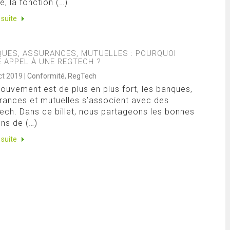
e, la fonction (…)
a suite
UES, ASSURANCES, MUTUELLES : POURQUOI
E APPEL À UNE REGTECH ?
ct 2019
|
Conformité
,
RegTech
ouvement est de plus en plus fort, les banques,
rances et mutuelles s’associent avec des
ech. Dans ce billet, nous partageons les bonnes
ons de (…)
a suite