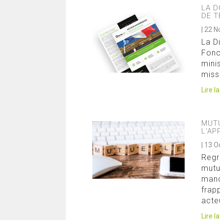
LA D
DE T
|
22 N
La D
Fonc
mini
missi
Lire l
MUTU
L’AP
|
13 O
Regr
mutu
manœ
frap
acte
Lire l