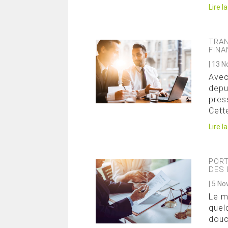
Lire l
TRAN
FINA
|
13 N
Avec
depu
pres
Cett
Lire l
PORT
DES
|
5 No
Le m
quel
douc