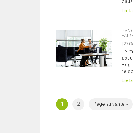
caus
Lire l
BANQ
FAIR
|
27 O
Le m
assu
Regt
rais
Lire l
1
2
Page suivante »