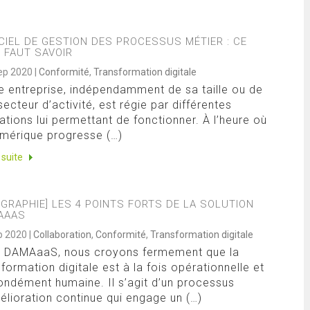
CIEL DE GESTION DES PROCESSUS MÉTIER : CE
L FAUT SAVOIR
ep 2020
|
Conformité
,
Transformation digitale
e entreprise, indépendamment de sa taille ou de
secteur d’activité, est régie par différentes
ations lui permettant de fonctionner. À l’heure où
umérique progresse (…)
a suite
OGRAPHIE] LES 4 POINTS FORTS DE LA SOLUTION
AAAS
p 2020
|
Collaboration
,
Conformité
,
Transformation digitale
 DAMAaaS, nous croyons fermement que la
sformation digitale est à la fois opérationnelle et
ondément humaine. Il s’agit d’un processus
élioration continue qui engage un (…)